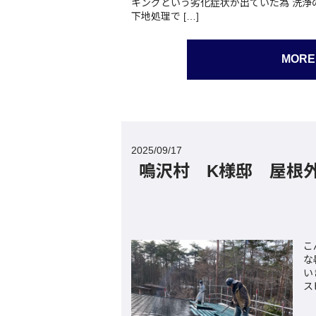
キングという劣化症状が出ていた為 洗浄
下地処理で […]
MORE
2025/09/17
鳴沢村 K様邸 屋根
こ
な
い
ス