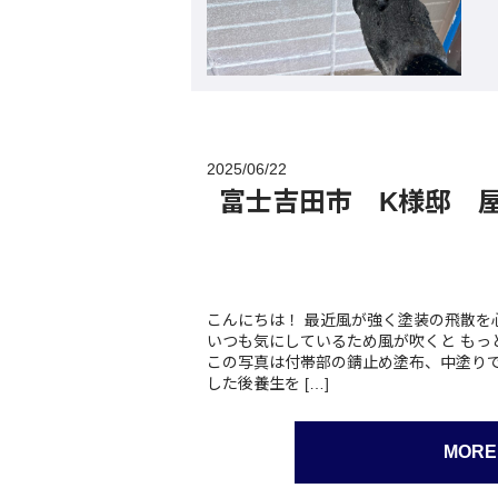
2025/06/22
富士吉田市 K様邸 
こんにちは！ 最近風が強く塗装の飛散を
いつも気にしているため風が吹くと もっ
この写真は付帯部の錆止め塗布、中塗りで
した後養生を […]
MORE