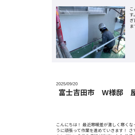
こ
す
ぎ
ま
2025/09/20
富士吉田市 W様邸 
こんにちは！ 最近寒暖差が激しく寒くな
うに頑張って作業を進めていきます！ さ