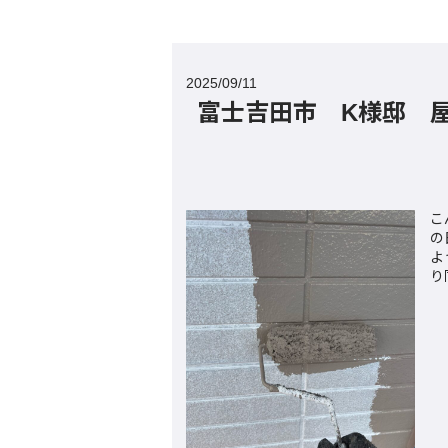
2025/09/11
富士吉田市 K様邸 
こ
の
よ
り