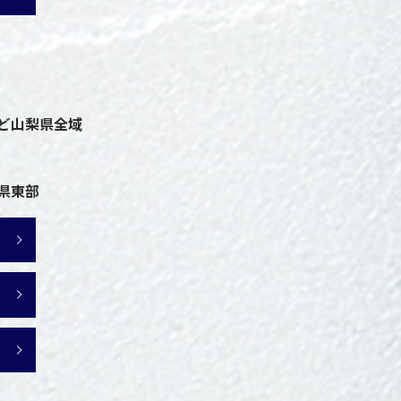
ど山梨県全域
県東部