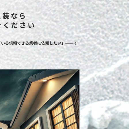
塗装なら
せください
ている信頼できる業者に依頼したい」
――そ