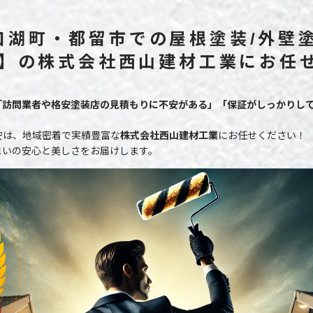
口湖町・都留市での屋根塗装/外壁
1】の株式会社西山建材工業にお任
「訪問業者や格安塗装店の見積もりに不安がある」「保証がしっかりし
安は、地域密着で実績豊富な
株式会社西山建材工業
にお任せください！
まいの安心と美しさをお届けします。