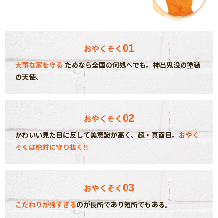
01
おやくそく
大事な家を守る
ためなら全国の何処へでも。神出鬼没の塗装
の天使。
02
おやくそく
かわいい見た目に反して美意識が高く、超・真面目。
おやく
そくは絶対に守り抜く!!
03
おやくそく
こだわりが強すぎる
のが長所であり短所でもある。