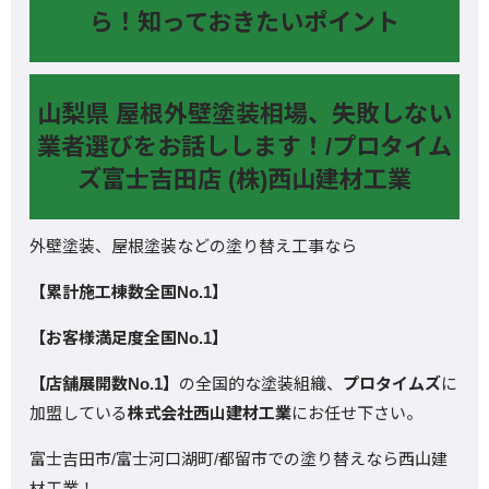
ら！知っておきたいポイント
山梨県 屋根外壁塗装相場、失敗しない
業者選びをお話しします！/プロタイム
ズ富士吉田店 (株)西山建材工業
外壁塗装、屋根塗装などの塗り替え工事なら
【累計施工棟数全国No.1】
【お客様満足度全国No.1】
【店舗展開数No.1】
の全国的な塗装組織、
プロタイムズ
に
加盟している
株式会社西山建材工業
にお任せ下さい。
富士吉田市/富士河口湖町/都留市での塗り替えなら西山建
材工業！