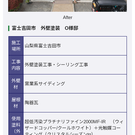
After
富士吉田市 外壁塗装 O様邸
施工
山梨県富士吉田市
場所
工事
外壁塗装工事・シーリング工事
内容
外壁
窯業系サイディング
材
屋根
陶器瓦
材
使用
超低汚染プラチナリファイン2000MF-IR （ウィ
塗料
ザードコッパー/クールホワイト）＋光触媒コー
（外
ティング（クリスタルシーズンtg）