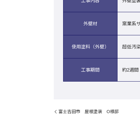
工事内容
外壁塗
外壁材
窯業系
使用塗料（外壁）
超低汚染プ
工事期間
約2週間
富士吉田市 屋根塗装 O様邸