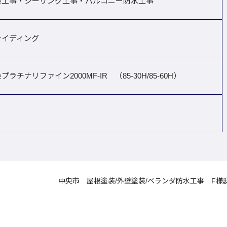
装工事・シーリング工事・バルコニー防水工事
サイディング
ラチナリファイン2000MF-IR （85-30H/85-60H）
中央市 屋根塗装/外壁塗装/ベランダ防水工事 F様